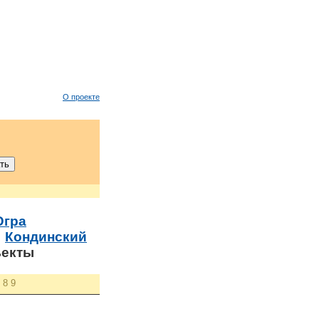
О проекте
Югра
→
Кондинский
ъекты
8
9