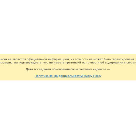
иска не являются официальной информацией, их точность не может быть гарантирована.
рмацию, вы подтверждаете, что не имеете претензий по точности её содержания и связан
Дата последнего обновления базы почтовых индексов —
Политика конфиденциальности/Privacy Policy