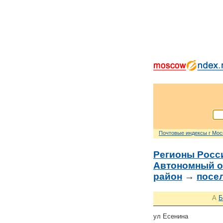
Почтовые индексы г Мо
Регионы Росс
Автономный о
район
→
посе
А
Б
ул Есенина