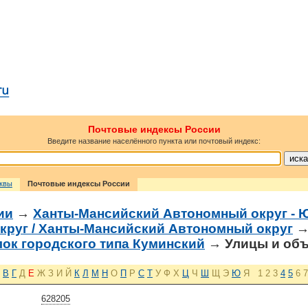
Почтовые индексы России
Введите название населённого пункта или почтовый индекс:
сквы
Почтовые индексы России
ии
→
Ханты-Мансийский Автономный округ - 
круг / Ханты-Мансийский Автономный округ
лок городского типа Куминский
→ Улицы и об
В
Г
Д
Е
Ж
З
И
Й
К
Л
М
Н
О
П
Р
С
Т
У
Ф
Х
Ц
Ч
Ш
Щ
Э
Ю
Я
1
2
3
4
5
6
7
628205