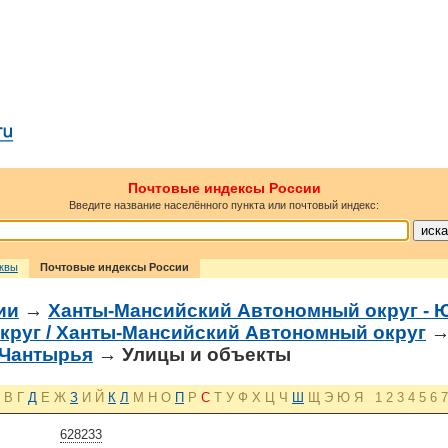
Почтовые индексы России
Введите название населённого пункта или почтовый индекс:
сквы
Почтовые индексы России
ии
→
Ханты-Мансийский Автономный округ - 
круг / Ханты-Мансийский Автономный округ
 Чантырья
→ Улицы и объекты
В
Г
Д
Е
Ж
З
И
Й
К
Л
М
Н
О
П
Р
С
Т
У
Ф
Х
Ц
Ч
Ш
Щ
Э
Ю
Я
1
2
3
4
5
6
7
628233