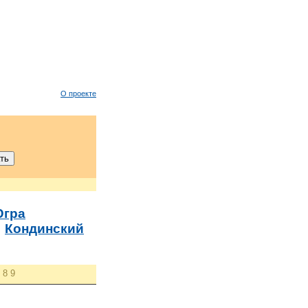
О проекте
Югра
→
Кондинский
8
9