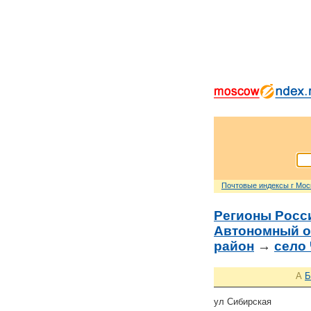
Почтовые индексы г Мо
Регионы Росс
Автономный о
район
→
село
А
Б
ул Сибирская