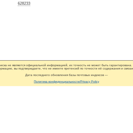
628233
иска не являются официальной информацией, их точность не может быть гарантирована.
рмацию, вы подтверждаете, что не имеете претензий по точности её содержания и связан
Дата последнего обновления базы почтовых индексов —
Политика конфиденциальности/Privacy Policy