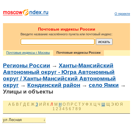
О проекте
Почтовые индексы России
Введите название населённого пункта или почтовый индекс:
Почтовые индексы г Москвы
Почтовые индексы России
Регионы России
→
Ханты-Мансийский
Автономный округ - Югра Автономный
округ / Ханты-Мансийский Автономный
округ
→
Кондинский район
→
село Ямки
→
Улицы и объекты
А
Б
В
Г
Д
Е
Ж
З
И
Й
К
Л
М
Н
О
П
Р
С
Т
У
Ф
Х
Ц
Ч
Ш
Щ
Э
Ю
Я
1
2
3
4
5
6
7
8
9
ул Лесная
↓