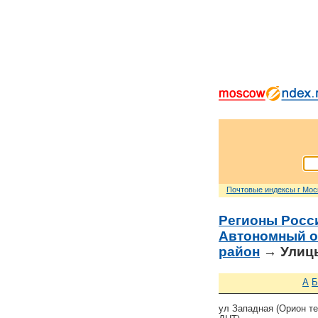
Почтовые индексы г Мо
Регионы Росс
Автономный о
район
→ Улицы
А
Б
ул Западная (Орион те