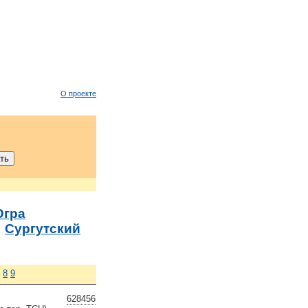
О проекте
Югра
→
Сургутский
8
9
628456