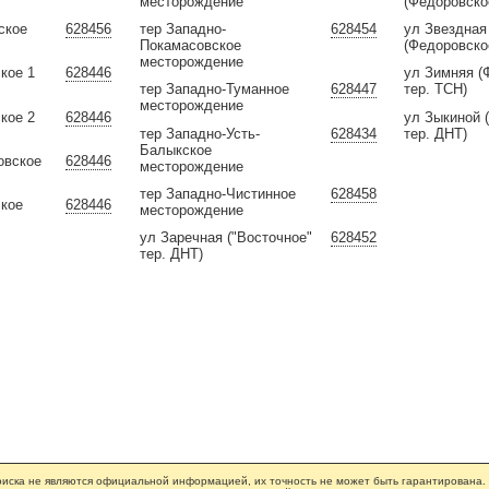
месторождение
(Федоровско
ское
628456
тер Западно-
628454
ул Звездная
Покамасовское
(Федоровско
месторождение
кое 1
628446
ул Зимняя (
тер Западно-Туманное
628447
тер. ТСН)
месторождение
кое 2
628446
ул Зыкиной 
тер Западно-Усть-
628434
тер. ДНТ)
Балыкское
овское
628446
месторождение
тер Западно-Чистинное
628458
ское
628446
месторождение
ул Заречная ("Восточное"
628452
тер. ДНТ)
иска не являются официальной информацией, их точность не может быть гарантирована.