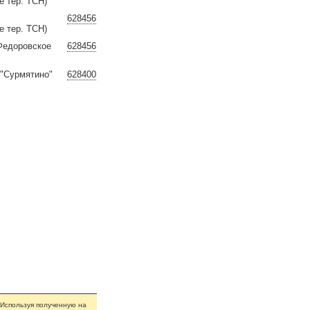
е тер. ТСН)
628456
е тер. ТСН)
Федоровское
628456
("Сурмятино"
628400
 Используя полученную на