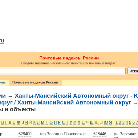
Почтовые индексы России
Введите название населённого пункта или почтовый индекс:
сквы
Почтовые индексы России
ии
→
Ханты-Мансийский Автономный округ - 
круг / Ханты-Мансийский Автономный округ
 и объекты
В
Г
Д
Е
Ж
З
И
Й
К
Л
М
Н
О
П
Р
С
Т
У
Ф
Х
Ц
Ч
Ш
Щ
Э
Ю
Я
1
2
3
4
5
6
7
р.
628400
тер Западно-Повховское
628446
ул Заречная