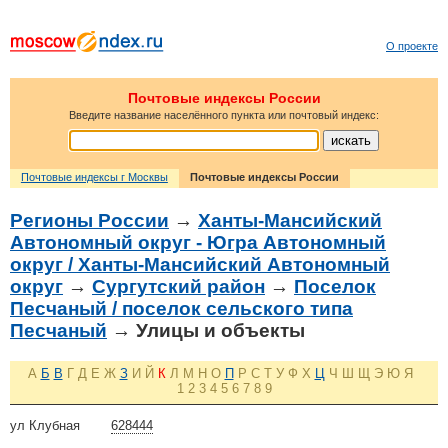
О проекте
Почтовые индексы России
Введите название населённого пункта или почтовый индекс:
Почтовые индексы г Москвы
Почтовые индексы России
Регионы России
→
Ханты-Мансийский
Автономный округ - Югра Автономный
округ / Ханты-Мансийский Автономный
округ
→
Сургутский район
→
Поселок
Песчаный / поселок сельского типа
Песчаный
→ Улицы и объекты
А
Б
В
Г
Д
Е
Ж
З
И
Й
К
Л
М
Н
О
П
Р
С
Т
У
Ф
Х
Ц
Ч
Ш
Щ
Э
Ю
Я
1
2
3
4
5
6
7
8
9
ул Клубная
628444