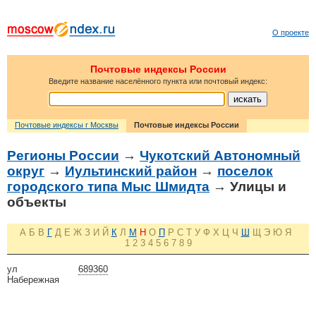
О проекте
Почтовые индексы России
Введите название населённого пункта или почтовый индекс:
Почтовые индексы г Москвы
Почтовые индексы России
Регионы России
→
Чукотский Автономный
округ
→
Иультинский район
→
поселок
городского типа Мыс Шмидта
→ Улицы и
объекты
А
Б
В
Г
Д
Е
Ж
З
И
Й
К
Л
М
Н
О
П
Р
С
Т
У
Ф
Х
Ц
Ч
Ш
Щ
Э
Ю
Я
1
2
3
4
5
6
7
8
9
ул
689360
Набережная