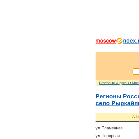
Почтовые индексы г Мо
Регионы Росс
село Рыркайп
А
Б
ул Пламенная
ул Полярная