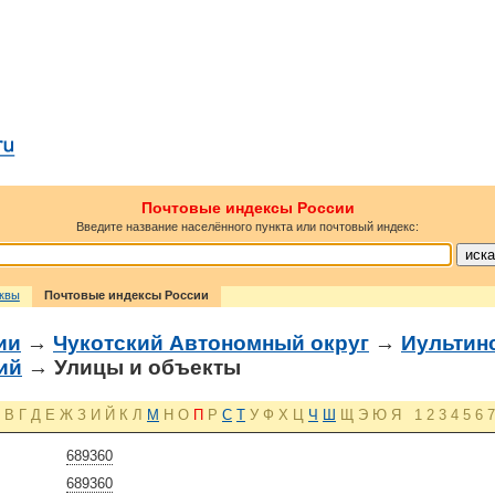
Почтовые индексы России
Введите название населённого пункта или почтовый индекс:
сквы
Почтовые индексы России
ии
→
Чукотский Автономный округ
→
Иультин
ий
→ Улицы и объекты
В
Г
Д
Е
Ж
З
И
Й
К
Л
М
Н
О
П
Р
С
Т
У
Ф
Х
Ц
Ч
Ш
Щ
Э
Ю
Я
1
2
3
4
5
6
7
689360
689360