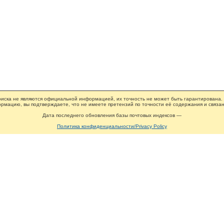
иска не являются официальной информацией, их точность не может быть гарантирована.
рмацию, вы подтверждаете, что не имеете претензий по точности её содержания и связан
Дата последнего обновления базы почтовых индексов —
Политика конфиденциальности/Privacy Policy