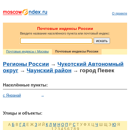
О проекте
Почтовые индексы России
Введите название населённого пункта или почтовый индекс:
Почтовые индексы г Москвы
Почтовые индексы России
Регионы России
→
Чукотский Автономный
округ
→
Чаунский район
→ город Певек
Населённые пункты:
с Янранай
→
Улицы и объекты:
А
Б
В
Г
Д
Е
Ж
З
И
Й
К
Л
М
Н
О
П
Р
С
Т
У
Ф
Х
Ц
Ч
Ш
Щ
Э
Ю
Я
1
2
3
4
5
6
7
8
9