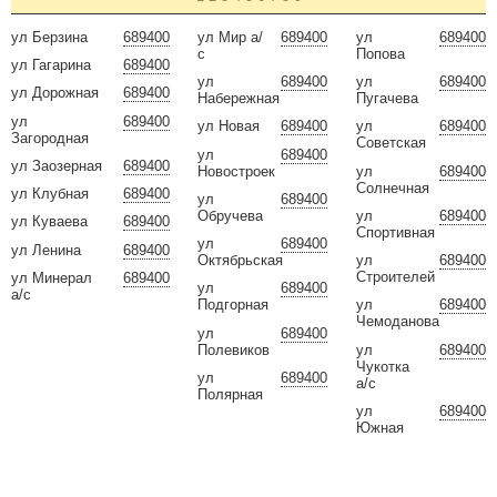
ул Берзина
689400
ул Мир а/
689400
ул
689400
с
Попова
ул Гагарина
689400
ул
689400
ул
689400
ул Дорожная
689400
Набережная
Пугачева
ул
689400
ул Новая
689400
ул
689400
Загородная
Советская
ул
689400
ул Заозерная
689400
Новостроек
ул
689400
Солнечная
ул Клубная
689400
ул
689400
Обручева
ул
689400
ул Куваева
689400
Спортивная
ул
689400
ул Ленина
689400
Октябрьская
ул
689400
Строителей
ул Минерал
689400
ул
689400
а/с
Подгорная
ул
689400
Чемоданова
ул
689400
Полевиков
ул
689400
Чукотка
ул
689400
а/с
Полярная
ул
689400
Южная