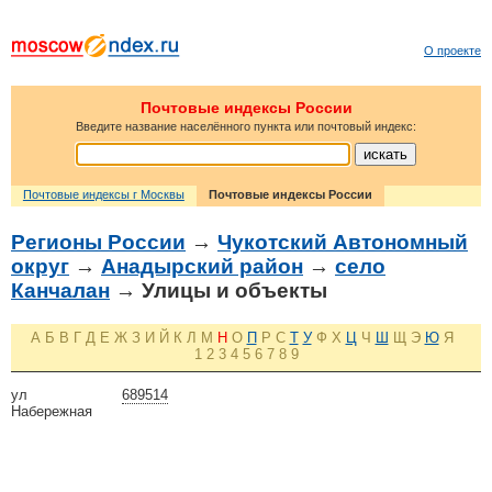
О проекте
Почтовые индексы России
Введите название населённого пункта или почтовый индекс:
Почтовые индексы г Москвы
Почтовые индексы России
Регионы России
→
Чукотский Автономный
округ
→
Анадырский район
→
село
Канчалан
→ Улицы и объекты
А
Б
В
Г
Д
Е
Ж
З
И
Й
К
Л
М
Н
О
П
Р
С
Т
У
Ф
Х
Ц
Ч
Ш
Щ
Э
Ю
Я
1
2
3
4
5
6
7
8
9
ул
689514
Набережная