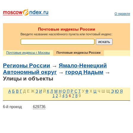
О проекте
Почтовые индексы России
Введите название населённого пункта или почтовый индекс:
Почтовые индексы г Москвы
Почтовые индексы России
Регионы России
→
Ямало-Ненецкий
Автономный округ
→
город Надым
→
Улицы и объекты
А
Б
В
Г
Д
Е
Ж
З
И
Й
К
Л
М
Н
О
П
Р
С
Т
У
Ф
Х
Ц
Ч
Ш
Щ
Э
Ю
Я
1
2
3
4
5
6
7
8
9
6-й проезд
629736