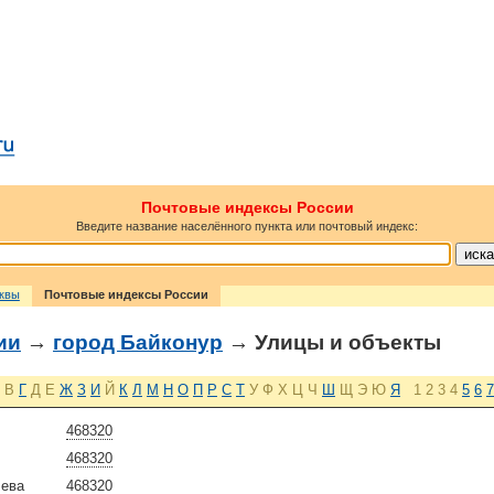
Почтовые индексы России
Введите название населённого пункта или почтовый индекс:
сквы
Почтовые индексы России
ии
→
город Байконур
→ Улицы и объекты
В
Г
Д
Е
Ж
З
И
Й
К
Л
М
Н
О
П
Р
С
Т
У
Ф
Х
Ц
Ч
Ш
Щ
Э
Ю
Я
1
2
3
4
5
6
7
468320
468320
лева
468320