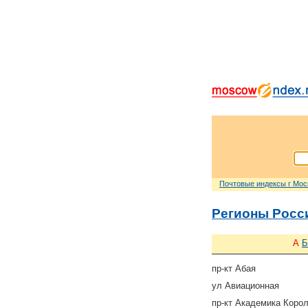
Почтовые индексы г Мо
Регионы Росс
А
Б
пр-кт Абая
ул Авиационная
пр-кт Академика Коро