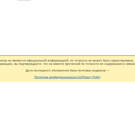
иска не являются официальной информацией, их точность не может быть гарантирована.
рмацию, вы подтверждаете, что не имеете претензий по точности её содержания и связан
Дата последнего обновления базы почтовых индексов —
Политика конфиденциальности/Privacy Policy