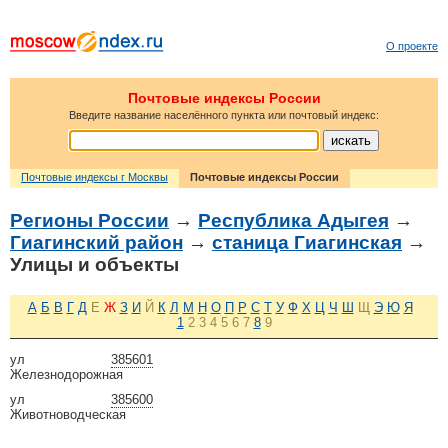
О проекте
Почтовые индексы России
Введите название населённого пункта или почтовый индекс:
Почтовые индексы г Москвы
Почтовые индексы России
Регионы России
→
Республика Адыгея
→
Гиагинский район
→
станица Гиагинская
→
Улицы и объекты
А
Б
В
Г
Д
Е
Ж
З
И
Й
К
Л
М
Н
О
П
Р
С
Т
У
Ф
Х
Ц
Ч
Ш
Щ
Э
Ю
Я
1
2
3
4
5
6
7
8
9
ул
385601
Железнодорожная
ул
385600
Животноводческая