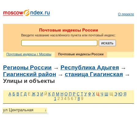
О проекте
Почтовые индексы России
Введите название населённого пункта или почтовый индекс:
Почтовые индексы г Москвы
Почтовые индексы России
Регионы России
→
Республика Адыгея
→
Гиагинский район
→
станица Гиагинская
→
Улицы и объекты
А
Б
В
Г
Д
Е
Ж
З
И
Й
К
Л
М
Н
О
П
Р
С
Т
У
Ф
Х
Ц
Ч
Ш
Щ
Э
Ю
Я
1
2
3
4
5
6
7
8
9
ул Центральная
↓