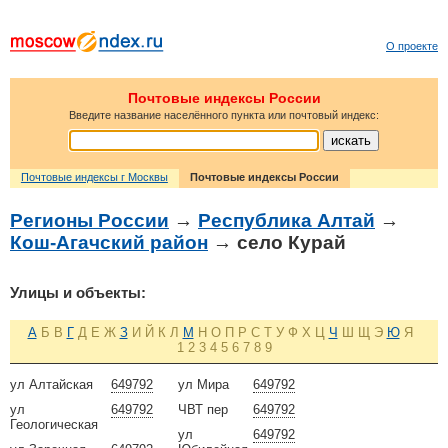
О проекте
Почтовые индексы России
Введите название населённого пункта или почтовый индекс:
Почтовые индексы г Москвы
Почтовые индексы России
Регионы России
→
Республика Алтай
→
Кош-Агачский район
→ село Курай
Улицы и объекты:
А
Б
В
Г
Д
Е
Ж
З
И
Й
К
Л
М
Н
О
П
Р
С
Т
У
Ф
Х
Ц
Ч
Ш
Щ
Э
Ю
Я
1
2
3
4
5
6
7
8
9
ул Алтайская
649792
ул Мира
649792
ул
649792
ЧВТ пер
649792
Геологическая
ул
649792