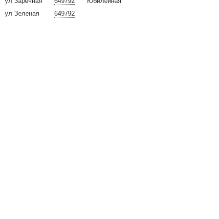
ул Заречная
649792
Юбилейная
ул Зеленая
649792