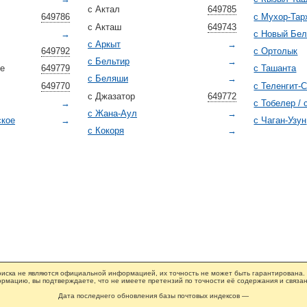
с Актал
649785
649786
с Мухор-Тар
с Акташ
649743
→
с Новый Бел
с Аркыт
→
649792
с Ортолык
с Бельтир
→
ое
649779
с Ташанта
с Беляши
→
649770
с Теленгит-
с Джазатор
649772
→
с Тобелер / 
с Жана-Аул
→
ское
→
с Чаган-Узун
с Кокоря
→
иска не являются официальной информацией, их точность не может быть гарантирована.
рмацию, вы подтверждаете, что не имеете претензий по точности её содержания и связан
Дата последнего обновления базы почтовых индексов —