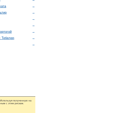
хата
→
ьтир
→
→
→
Сортогой
→
с Тебелер
→
→
 Используя полученную на
ным с этим рискам.