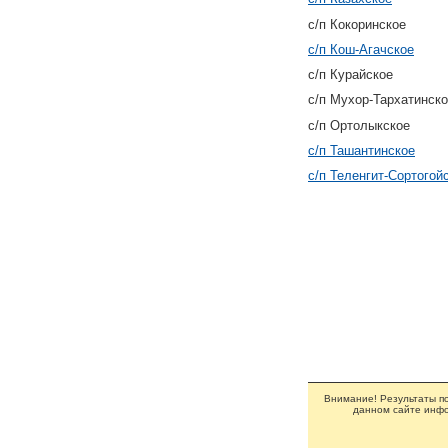
с/п Кокоринское
с/п Кош-Агачское
с/п Курайское
с/п Мухор-Тархатинск
с/п Ортолыкское
с/п Ташантинское
с/п Теленгит-Сортогой
Внимание! Результаты по
данном сайте инфо