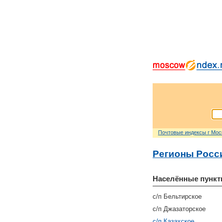
Почтовые индексы г Мо
Регионы Росс
Населённые пункт
с/п Бельтирское
с/п Джазаторское
с/п Казахское