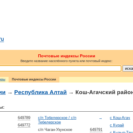
Почтовые индексы России
Введите название населённого пункта или почтовый индекс:
сквы
Почтовые индексы России
ии
→
Республика Алтай
→ Кош-Агачский райо
ы:
649789
с/п Тобелерское / с/п
→
с Кош-Агач
Тебелерское
649772
с Курай
с/п Чаган-Узунское
649791
→
с Кызыл-Та