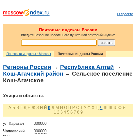
О проекте
Почтовые индексы России
Введите название населённого пункта или почтовый индекс:
Почтовые индексы г Москвы
Почтовые индексы России
Регионы России
→
Республика Алтай
→
Кош-Агачский район
→ Сельское поселение
Кош-Агачское
Улицы и объекты:
А
Б
В
Г
Д
Е
Ж
З
И
Й
К
Л
М
Н
О
П
Р
С
Т
У
Ф
Х
Ц
Ч
Ш
Щ
Э
Ю
Я
1
2
3
4
5
6
7
8
9
ул Каратал
000000
Чапаевский
000000
пер