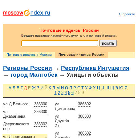
О проекте
Почтовые индексы России
Введите название населённого пункта или почтовый индекс:
Почтовые индексы г Москвы
Почтовые индексы России
Регионы России
→
Республика Ингушетия
→
город Малгобек
→ Улицы и объекты
А
Б
В
Г
Д
Е
Ж
З
И
Й
К
Л
М
Н
О
П
Р
С
Т
У
Ф
Х
Ц
Ч
Ш
Щ
Э
Ю
Я
1
2
3
4
5
6
7
8
9
ул Д.Бедного
386300
ул
386302
Димитрова
ул
386300
Джабагиева
ул
386300
Дружба
Дзержинского
386302
2-я
пер
ул
386302
ул Дзержинского
↓
Дружбы