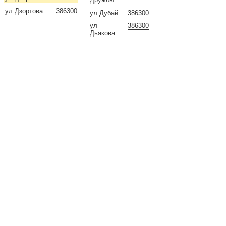
ул Дзортова
386300
ул Дубай
386300
ул
386300
Дьякова