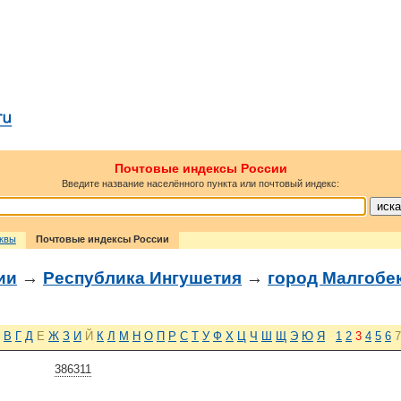
Почтовые индексы России
Введите название населённого пункта или почтовый индекс:
сквы
Почтовые индексы России
ии
→
Республика Ингушетия
→
город Малгобе
В
Г
Д
Е
Ж
З
И
Й
К
Л
М
Н
О
П
Р
С
Т
У
Ф
Х
Ц
Ч
Ш
Щ
Э
Ю
Я
1
2
3
4
5
6
7
386311