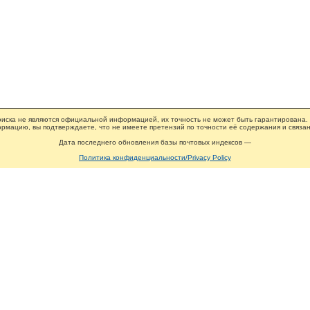
иска не являются официальной информацией, их точность не может быть гарантирована.
рмацию, вы подтверждаете, что не имеете претензий по точности её содержания и связан
Дата последнего обновления базы почтовых индексов —
Политика конфиденциальности/Privacy Policy