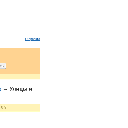
О проекте
к
→ Улицы и
8
9