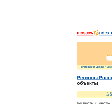
Почтовые индексы г Мо
Регионы Росс
объекты
А
Б
местность 36 Участок