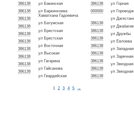
386138
ул Бакинская
386138
ул Горная
386138
ул Баркинхоева
000000
ул Гороводж
Хаматхана Гадоевича
386138
ул Дагестан
ул Батумская
386138
386138
ул Джабагие
ул Брестская
386138
386138
ул Дружбы
ул Брестская
386138
386138
ул Евлоева
ул Восточная
386138
386138
ул Западная
ул Высокая
386138
386138
ул Заречная
ул Гагарина
386138
386138
ул Звездная
ул Гайсанова
386138
386138
ул Звездная
ул Гвардейская
386138
1
2
3
4
5
→