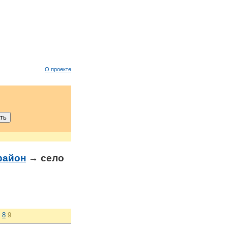
О проекте
район
→ село
8
9