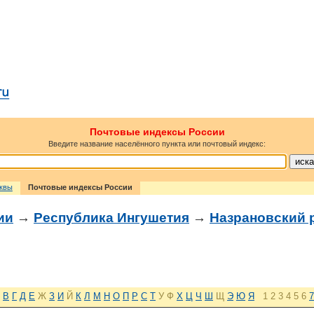
Почтовые индексы России
Введите название населённого пункта или почтовый индекс:
сквы
Почтовые индексы России
ии
→
Республика Ингушетия
→
Назрановский 
В
Г
Д
Е
Ж
З
И
Й
К
Л
М
Н
О
П
Р
С
Т
У
Ф
Х
Ц
Ч
Ш
Щ
Э
Ю
Я
1
2
3
4
5
6
7