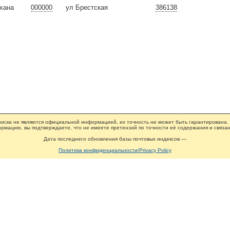
хана
000000
ул Брестская
386138
иска не являются официальной информацией, их точность не может быть гарантирована.
рмацию, вы подтверждаете, что не имеете претензий по точности её содержания и связан
Дата последнего обновления базы почтовых индексов —
Политика конфиденциальности/Privacy Policy