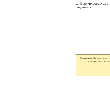
ул Баркинхоева Хамат
Гадоевича
Внимание! Результаты по
данном сайте инфо