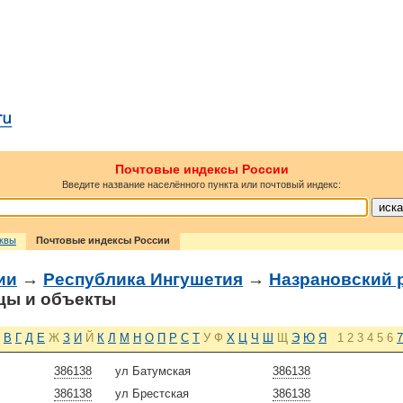
Почтовые индексы России
Введите название населённого пункта или почтовый индекс:
сквы
Почтовые индексы России
ии
→
Республика Ингушетия
→
Назрановский 
цы и объекты
В
Г
Д
Е
Ж
З
И
Й
К
Л
М
Н
О
П
Р
С
Т
У
Ф
Х
Ц
Ч
Ш
Щ
Э
Ю
Я
1
2
3
4
5
6
7
386138
ул Батумская
386138
386138
ул Брестская
386138