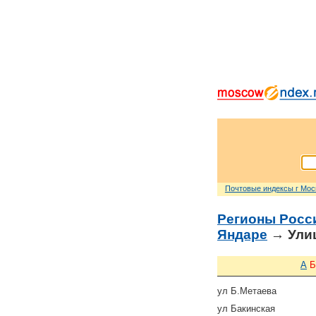
Почтовые индексы г Мо
Регионы Росс
Яндаре
→ Ули
А
Б
ул Б.Метаева
ул Бакинская