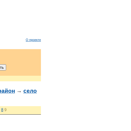
О проекте
район
→
село
8
9