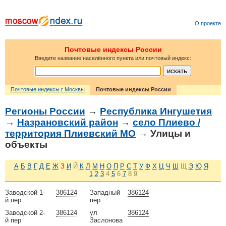
О проекте
Почтовые индексы России
Введите название населённого пункта или почтовый индекс:
Почтовые индексы г Москвы
Почтовые индексы России
Регионы России
→
Республика Ингушетия
→
Назрановский район
→
село Плиево /
территория Плиевский МО
→ Улицы и
объекты
А
Б
В
Г
Д
Е
Ж
З
И
Й
К
Л
М
Н
О
П
Р
С
Т
У
Ф
Х
Ц
Ч
Ш
Щ
Э
Ю
Я
1
2
3
4
5
6
7
8
9
Заводской 1-
386124
Западный
386124
й пер
пер
Заводской 2-
386124
ул
386124
й пер
Заслонова