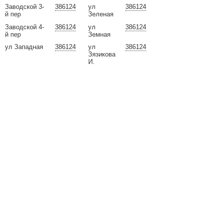
Заводской 3-
386124
ул
386124
й пер
Зеленая
Заводской 4-
386124
ул
386124
й пер
Земная
ул Западная
386124
ул
386124
Зязикова
И.