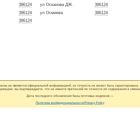
386124
ул Осканова ДЖ.
386124
386124
ул Осмиева
386124
386124
иска не являются официальной информацией, их точность не может быть гарантирована.
рмацию, вы подтверждаете, что не имеете претензий по точности её содержания и связан
Дата последнего обновления базы почтовых индексов —
Политика конфиденциальности/Privacy Policy