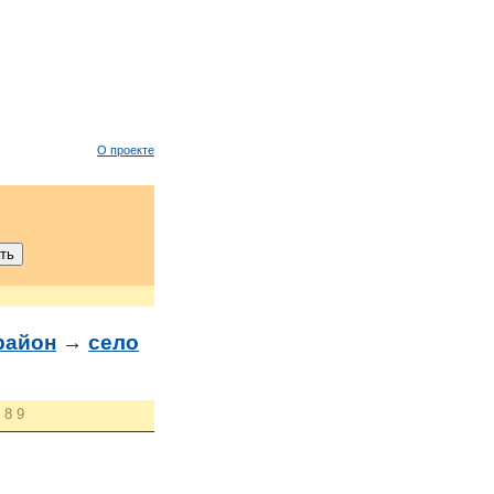
О проекте
район
→
село
8
9