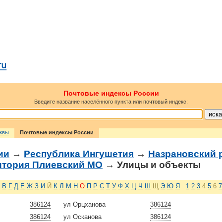
Почтовые индексы России
Введите название населённого пункта или почтовый индекс:
сквы
Почтовые индексы России
ии
→
Республика Ингушетия
→
Назрановский 
ритория Плиевский МО
→ Улицы и объекты
В
Г
Д
Е
Ж
З
И
Й
К
Л
М
Н
О
П
Р
С
Т
У
Ф
Х
Ц
Ч
Ш
Щ
Э
Ю
Я
1
2
3
4
5
6
7
386124
ул Орцханова
386124
386124
ул Осканова
386124