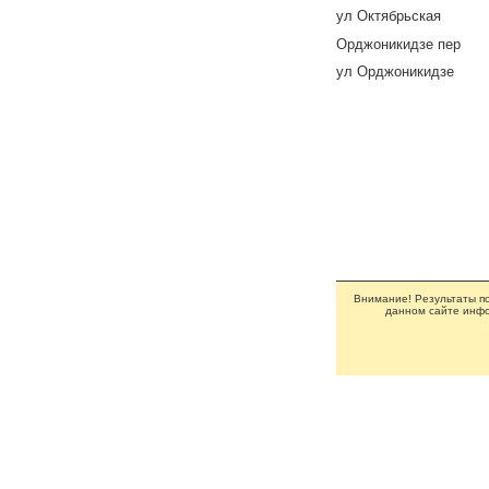
ул Октябрьская
Орджоникидзе пер
ул Орджоникидзе
Внимание! Результаты по
данном сайте инфо