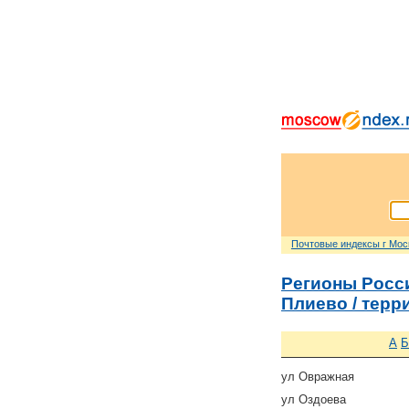
Почтовые индексы г Мо
Регионы Росс
Плиево / тер
А
Б
ул Овражная
ул Оздоева