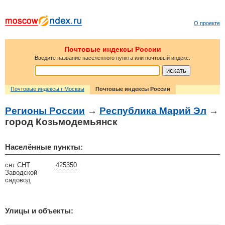
О проекте
Почтовые индексы России
Введите название населённого пункта или почтовый индекс:
Почтовые индексы г Москвы
Почтовые индексы России
Регионы России
→
Республика Марий Эл
→
город Козьмодемьянск
Населённые пункты:
снт СНТ
425350
Заводской
садовод
Улицы и объекты: