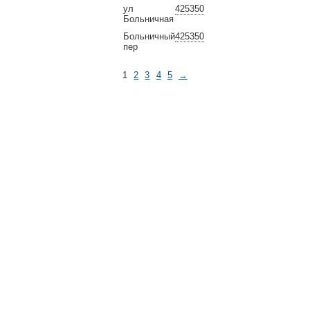
ул
425350
Больничная
Больничный
425350
пер
1
2
3
4
5
→