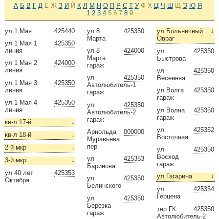
А
Б
В
Г
Д
Е
Ж
З
И
Й
К
Л
М
Н
О
П
Р
С
Т
У
Ф
Х
Ц
Ч
Ш
Щ
Э
Ю
Я
1
2
3
4
5
6
7
8
9
ул 1 Мая
425440
ул 8
425350
ул Больничный
↓
Марта
Овраг
ул 1 Мая 1
425350
линия
ул 8
424000
ул
425350
Марта
Быстрова
ул 1 Мая 2
424000
гараж
линия
ул
425350
ул
425350
Весенняя
ул 1 Мая 3
425350
Автолюбитель-1
линия
ул Волга
425350
гараж
гараж
ул 1 Мая 4
425350
ул
425350
линия
ул Волна
425350
Автолюбитель-2
гараж
гараж
кв-л 17-й
↓
ул
425352
Арнольда
000000
кв-л 18-й
↓
Восточная
Муравьева
пер
2-й мкр
↓
ул
425350
Восход
ул
425353
3-й мкр
↓
гараж
Баринова
ул 40 лет
425353
ул Гагарина
↓
ул
425350
Октября
Белинского
ул
425354
Герцена
ул
425350
Березка
тер ГК
425350
гараж
Автолюбитель-2