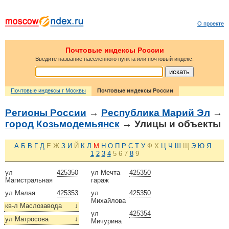
О проекте
Почтовые индексы России
Введите название населённого пункта или почтовый индекс:
Почтовые индексы г Москвы
Почтовые индексы России
Регионы России
→
Республика Марий Эл
→
город Козьмодемьянск
→ Улицы и объекты
А
Б
В
Г
Д
Е
Ж
З
И
Й
К
Л
М
Н
О
П
Р
С
Т
У
Ф
Х
Ц
Ч
Ш
Щ
Э
Ю
Я
1
2
3
4
5
6
7
8
9
ул
425350
ул Мечта
425350
Магистральная
гараж
ул Малая
425353
ул
425350
Михайлова
кв-л Маслозавода
↓
ул
425354
ул Матросова
↓
Мичурина