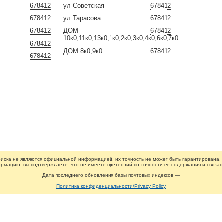
678412
ул Советская
678412
678412
ул Тарасова
678412
678412
ДОМ
678412
10к0,11к0,13к0,1к0,2к0,3к0,4к0,6к0,7к0
678412
ДОМ 8к0,9к0
678412
678412
иска не являются официальной информацией, их точность не может быть гарантирована.
рмацию, вы подтверждаете, что не имеете претензий по точности её содержания и связан
Дата последнего обновления базы почтовых индексов —
Политика конфиденциальности/Privacy Policy