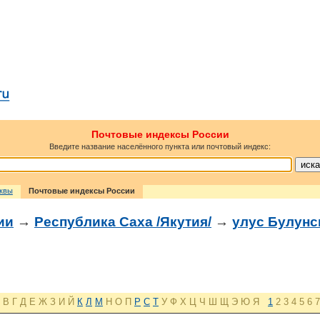
Почтовые индексы России
Введите название населённого пункта или почтовый индекс:
сквы
Почтовые индексы России
ии
→
Республика Саха /Якутия/
→
улус Булунс
В
Г
Д
Е
Ж
З
И
Й
К
Л
М
Н
О
П
Р
С
Т
У
Ф
Х
Ц
Ч
Ш
Щ
Э
Ю
Я
1
2
3
4
5
6
7