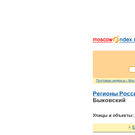
Почтовые индексы г Мо
Регионы Росс
Быковский
Улицы и объекты:
А
Б