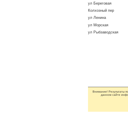
ул Береговая
Колхозный пер
ул Ленина
ул Морская
ул Рыбзаводская
Внимание! Результаты по
данном сайте инфо