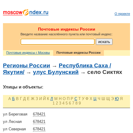
О проекте
Почтовые индексы России
Введите название населённого пункта или почтовый индекс:
Почтовые индексы г Москвы
Почтовые индексы России
Регионы России
→
Республика Саха /
Якутия/
→
улус Булунский
→ село Сиктях
Улицы и объекты:
А
Б
В
Г
Д
Е
Ж
З
И
Й
К
Л
М
Н
О
П
Р
С
Т
У
Ф
Х
Ц
Ч
Ш
Щ
Э
Ю
Я
1
2
3
4
5
6
7
8
9
ул Береговая
678421
ул Лесная
678421
ул Северная
678421