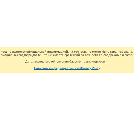
иска не являются официальной информацией, их точность не может быть гарантирована.
рмацию, вы подтверждаете, что не имеете претензий по точности её содержания и связан
Дата последнего обновления базы почтовых индексов —
Политика конфиденциальности/Privacy Policy