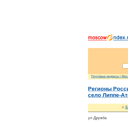
Почтовые индексы г Мо
Регионы Росс
село Липпе-Ат
А
Б
ул Дружба