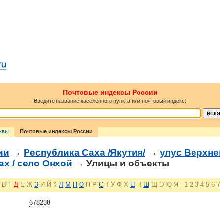
Почтовые индексы России
Введите название населённого пункта или почтовый индекс:
сквы
Почтовые индексы России
ии
→
Республика Саха /Якутия/
→
улус Верхн
ах / село Онхой
→ Улицы и объекты
В
Г
Д
Е
Ж
З
И
Й
К
Л
М
Н
О
П
Р
С
Т
У
Ф
Х
Ц
Ч
Ш
Щ
Э
Ю
Я
1
2
3
4
5
6
7
678238