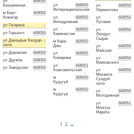
ул
668050
ул
668050
Безымянная
ул
668050
Интернациональная
Лермонтова
м Берт-
668050
ул
668050
Кожагар
ул
668050
Ипподромная
Луговая
ул Гагарина
↓
ул
668050
ул
668050
ул Горького
668050
Каменистая
Люндуп
Сыдаа
ул Данзырык Калдар-
↓
м Кара-
668050
оола
Даш
ул
668050
Майская
ул Дорожная
668050
ул
668050
Комарова
ул
668050
ул Дружба
668050
Маяковского
ул
668051
ул Заводская
668050
Комсомольская
ул
668050
Михаила
м
668050
Сундуй-
Кудугуй
оола
м
668050
ул
668050
Кудугур
Молодежная
ул
668051
Монгуш
Марата
1
2
→