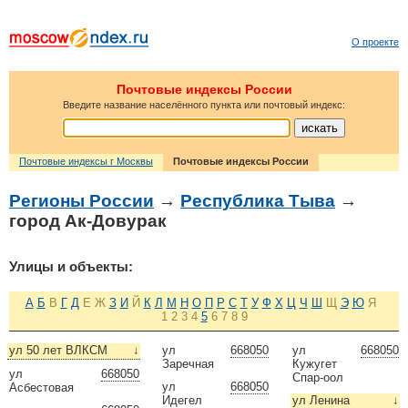
О проекте
Почтовые индексы России
Введите название населённого пункта или почтовый индекс:
Почтовые индексы г Москвы
Почтовые индексы России
Регионы России
→
Республика Тыва
→
город Ак-Довурак
Улицы и объекты:
А
Б
В
Г
Д
Е
Ж
З
И
Й
К
Л
М
Н
О
П
Р
С
Т
У
Ф
Х
Ц
Ч
Ш
Щ
Э
Ю
Я
1
2
3
4
5
6
7
8
9
ул 50 лет ВЛКСМ
↓
ул
668050
ул
668050
Заречная
Кужугет
ул
668050
Спар-оол
ул
668050
Асбестовая
Идегел
ул Ленина
↓