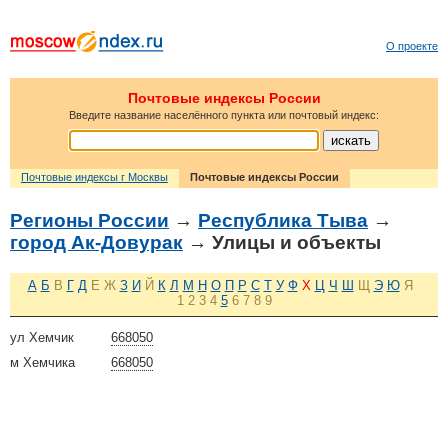
О проекте
Почтовые индексы России
Введите название населённого пункта или почтовый индекс:
Почтовые индексы г Москвы
Почтовые индексы России
Регионы России
→
Республика Тыва
→
город Ак-Довурак
→ Улицы и объекты
А
Б
В
Г
Д
Е
Ж
З
И
Й
К
Л
М
Н
О
П
Р
С
Т
У
Ф
Х
Ц
Ч
Ш
Щ
Э
Ю
Я
1
2
3
4
5
6
7
8
9
ул Хемчик
668050
м Хемчика
668050