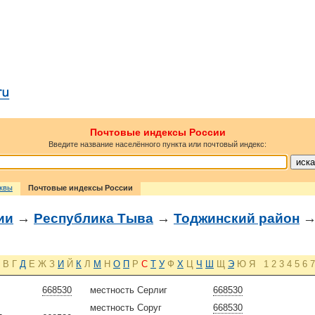
Почтовые индексы России
Введите название населённого пункта или почтовый индекс:
сквы
Почтовые индексы России
ии
→
Республика Тыва
→
Тоджинский район
→
В
Г
Д
Е
Ж
З
И
Й
К
Л
М
Н
О
П
Р
С
Т
У
Ф
Х
Ц
Ч
Ш
Щ
Э
Ю
Я
1
2
3
4
5
6
7
668530
местность Серлиг
668530
местность Соруг
668530