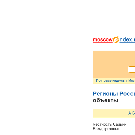
Почтовые индексы г Мо
Регионы Росс
объекты
А
Б
местность Сайын-
Балдырганныг