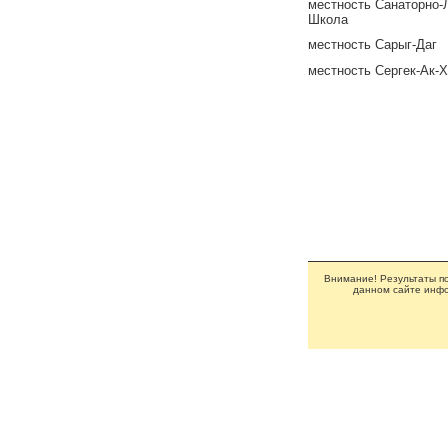
местность Санаторно-
Школа
местность Сарыг-Даг
местность Сергек-Ак-
Внимание! Результаты по
данном сайте инфо