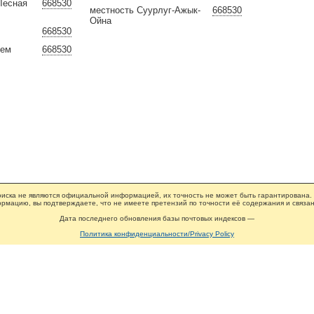
Лесная
668530
местность Суурлуг-Ажык-
668530
Ойна
668530
Хем
668530
иска не являются официальной информацией, их точность не может быть гарантирована.
рмацию, вы подтверждаете, что не имеете претензий по точности её содержания и связан
Дата последнего обновления базы почтовых индексов —
Политика конфиденциальности/Privacy Policy