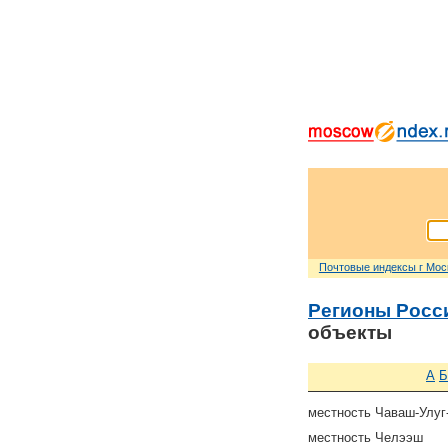
Почтовые индексы г Мо
Регионы Росс
объекты
А
Б
местность Чаваш-Улу
местность Челээш