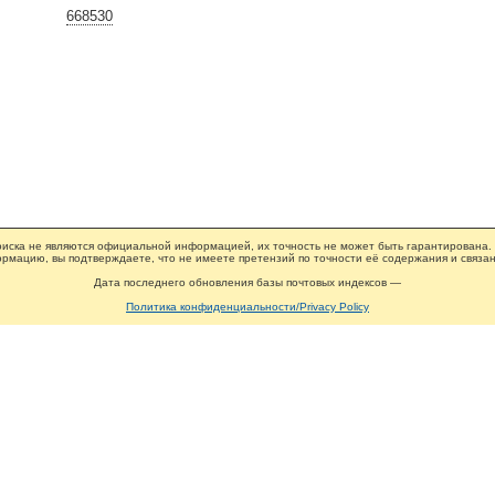
668530
иска не являются официальной информацией, их точность не может быть гарантирована.
рмацию, вы подтверждаете, что не имеете претензий по точности её содержания и связан
Дата последнего обновления базы почтовых индексов —
Политика конфиденциальности/Privacy Policy