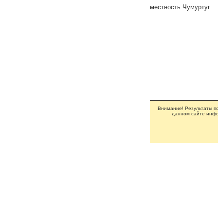
местность Чумуртуг
Внимание! Результаты по
данном сайте инфо