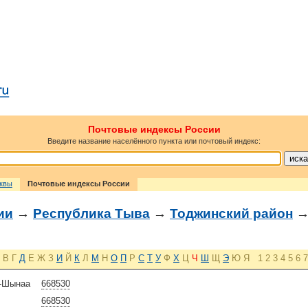
Почтовые индексы России
Введите название населённого пункта или почтовый индекс:
сквы
Почтовые индексы России
ии
→
Республика Тыва
→
Тоджинский район
→
В
Г
Д
Е
Ж
З
И
Й
К
Л
М
Н
О
П
Р
С
Т
У
Ф
Х
Ц
Ч
Ш
Щ
Э
Ю
Я
1
2
3
4
5
6
7
г-Шынаа
668530
668530