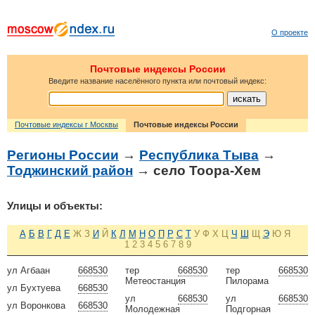
О проекте
Почтовые индексы России
Введите название населённого пункта или почтовый индекс:
Почтовые индексы г Москвы
Почтовые индексы России
Регионы России
→
Республика Тыва
→
Тоджинский район
→ село Тоора-Хем
Улицы и объекты:
А
Б
В
Г
Д
Е
Ж
З
И
Й
К
Л
М
Н
О
П
Р
С
Т
У
Ф
Х
Ц
Ч
Ш
Щ
Э
Ю
Я
1
2
3
4
5
6
7
8
9
ул Агбаан
668530
тер
668530
тер
668530
Метеостанция
Пилорама
ул Бухтуева
668530
ул
668530
ул
668530
ул Воронкова
668530
Молодежная
Подгорная