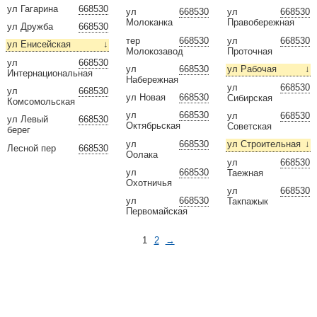
ул Гагарина
668530
ул
668530
ул
668530
Молоканка
Правобережная
ул Дружба
668530
тер
668530
ул
668530
ул Енисейская
↓
Молокозавод
Проточная
ул
668530
ул
668530
ул Рабочая
↓
Интернациональная
Набережная
ул
668530
ул
668530
ул Новая
668530
Сибирская
Комсомольская
ул
668530
ул
668530
ул Левый
668530
Октябрьская
Советская
берег
ул
668530
ул Строительная
↓
Лесной пер
668530
Оолака
ул
668530
ул
668530
Таежная
Охотничья
ул
668530
ул
668530
Такпажык
Первомайская
1
2
→