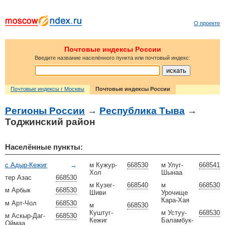
О проекте
Почтовые индексы России
Введите название населённого пункта или почтовый индекс:
Почтовые индексы г Москвы
Почтовые индексы России
Регионы России
→
Республика Тыва
→
Тоджинский район
Населённые пункты:
с Адыр-Кежиг
→
м Кужур-
668530
м Улуг-
668541
Хол
Шынаа
тер Азас
668530
м Кузег-
668540
м
668530
м Арбык
668530
Шиви
Урочище
Кара-Хая
м Арт-Чол
668530
м
668530
Куштуг-
м Устуу-
668530
м Аскыр-Даг-
668530
Кежиг
Баламбук-
Оймаа