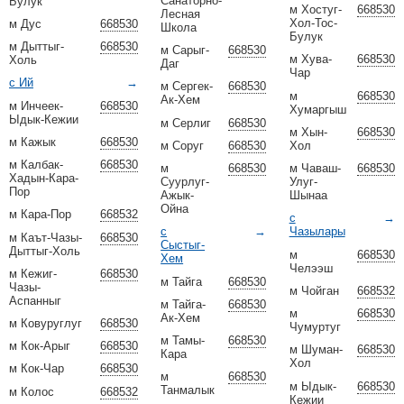
Санаторно-
Булук
м Хостуг-
668530
Лесная
Хол-Тос-
м Дус
668530
Школа
Булук
м Дыттыг-
668530
м Сарыг-
668530
м Хува-
668530
Холь
Даг
Чар
с Ий
→
м Сергек-
668530
м
668530
Ак-Хем
м Инчеек-
668530
Хумаргыш
Ыдык-Кежии
м Серлиг
668530
м Хын-
668530
м Кажык
668530
м Соруг
668530
Хол
м Калбак-
668530
м
668530
м Чаваш-
668530
Хадын-Кара-
Суурлуг-
Улуг-
Пор
Ажык-
Шынаа
Ойна
м Кара-Пор
668532
с
→
с
→
Чазылары
м Каът-Чазы-
668530
Сыстыг-
Дыттыг-Холь
м
668530
Хем
Челээш
м Кежиг-
668530
м Тайга
668530
Чазы-
м Чойган
668532
Аспанныг
м Тайга-
668530
м
668530
Ак-Хем
м Ковуруглуг
668530
Чумуртуг
м Тамы-
668530
м Кок-Арыг
668530
м Шуман-
668530
Кара
Хол
м Кок-Чар
668530
м
668530
м Ыдык-
668530
Танмалык
м Колос
668532
Кежии