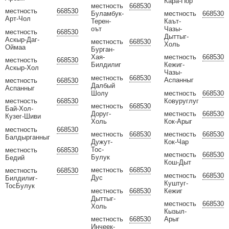
Кара-Пор
местность
668530
местность
668530
Буламбук-
местность
668530
Арт-Чол
Терен-
Каът-
оът
Чазы-
местность
668530
Дыттыг-
Аскыр-Даг-
местность
668530
Холь
Оймаа
Бурган-
Хая-
местность
668530
местность
668530
Билдилиг
Кежиг-
Аскыр-Хол
Чазы-
местность
668530
Аспанныг
местность
668530
Далбый
Аспанныг
Шолу
местность
668530
Ковуруглуг
местность
668530
местность
668530
Бай-Хол-
Доруг-
местность
668530
Кузег-Шиви
Холь
Кок-Арыг
местность
668530
местность
668530
местность
668530
Балдырганныг
Дужут-
Кок-Чар
Тос-
местность
668530
местность
668530
Булук
Бедий
Кош-Дыт
местность
668530
местность
668530
местность
668530
Дус
Билдилиг-
Куштуг-
ТосБулук
местность
668530
Кежиг
Дыттыг-
местность
668530
Холь
Кызыл-
местность
668530
Арыг
Инчеек-