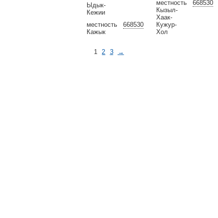
местность
668530
Ыдык-
Кызыл-
Кежии
Хаак-
местность
668530
Кужур-
Кажык
Хол
1
2
3
→