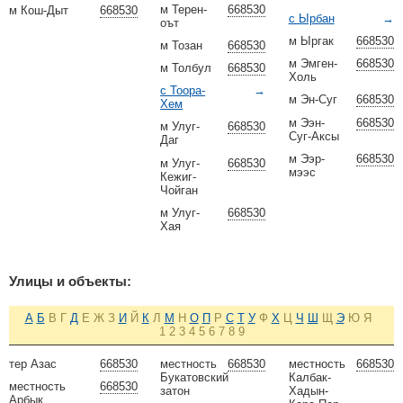
м Терен-
668530
м Кош-Дыт
668530
с Ырбан
→
оът
м Ыргак
668530
м Тозан
668530
м Эмген-
668530
м Толбул
668530
Холь
с Тоора-
→
м Эн-Суг
668530
Хем
м Ээн-
668530
м Улуг-
668530
Суг-Аксы
Даг
м Ээр-
668530
м Улуг-
668530
мээс
Кежиг-
Чойган
м Улуг-
668530
Хая
Улицы и объекты:
А
Б
В
Г
Д
Е
Ж
З
И
Й
К
Л
М
Н
О
П
Р
С
Т
У
Ф
Х
Ц
Ч
Ш
Щ
Э
Ю
Я
1
2
3
4
5
6
7
8
9
тер Азас
668530
местность
668530
местность
668530
Букатовский
Калбак-
местность
668530
затон
Хадын-
Арбык