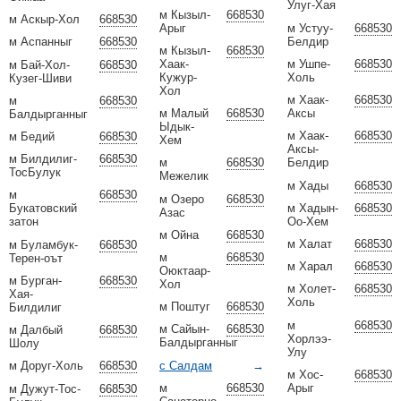
Улуг-Хая
м Кызыл-
668530
м Аскыр-Хол
668530
Арыг
м Устуу-
668530
Белдир
м Аспанныг
668530
м Кызыл-
668530
Хаак-
м Ушпе-
668530
м Бай-Хол-
668530
Кужур-
Холь
Кузег-Шиви
Хол
м Хаак-
668530
м
668530
м Малый
668530
Аксы
Балдырганныг
Ыдык-
м Хаак-
668530
м Бедий
668530
Хем
Аксы-
м Билдилиг-
668530
м
668530
Белдир
ТосБулук
Межелик
м Хады
668530
м
668530
м Озеро
668530
м Хадын-
668530
Букатовский
Азас
Оо-Хем
затон
м Ойна
668530
м Халат
668530
м Буламбук-
668530
м
668530
Терен-оът
м Харал
668530
Оюктаар-
м Бурган-
668530
Хол
м Холет-
668530
Хая-
Холь
м Поштуг
668530
Билдилиг
м
668530
м Сайын-
668530
м Далбый
668530
Хорлээ-
Балдырганныг
Шолу
Улу
с Салдам
→
м Доруг-Холь
668530
м Хос-
668530
м
668530
Арыг
м Дужут-Тос-
668530