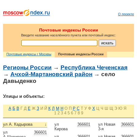
О проекте
Почтовые индексы России
Введите название населённого пункта или почтовый индекс:
Почтовые индексы г Москвы
Почтовые индексы России
Регионы России
→
Республика Чеченская
→
Ачхой-Мартановский район
→ село
Давыденко
Улицы и объекты:
А
Б
В
Г
Д
Е
Ж
З
И
Й
К
Л
М
Н
О
П
Р
С
Т
У
Ф
Х
Ц
Ч
Ш
Щ
Э
Ю
Я
1
2
3
4
5
6
7
8
9
ул А. Кадырова
↓
ул
366601
ул Новая
366601
Кирова
3-я
ул
366601
ул
366601
ул Новая
366601
А.Шерипова