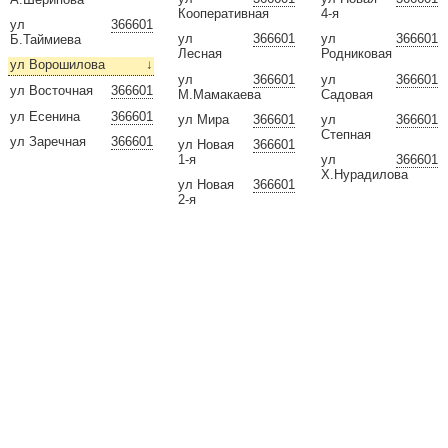
Кооперативная
4-я
ул
366601
ул
366601
ул
366601
Б.Таймиева
Лесная
Родниковая
ул Ворошилова
↓
ул
366601
ул
366601
ул Восточная
366601
М.Мамакаева
Садовая
ул Есенина
366601
ул Мира
366601
ул
366601
Степная
ул Заречная
366601
ул Новая
366601
1-я
ул
366601
Х.Нурадилова
ул Новая
366601
2-я