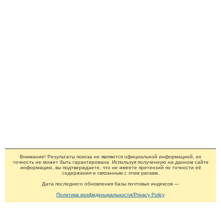
Внимание! Результаты поиска не являются официальной информацией, их
точность не может быть гарантирована. Используя полученную на данном сайте
информацию, вы подтверждаете, что не имеете претензий по точности её
содержания и связанным с этим рискам.
Дата последнего обновления базы почтовых индексов —
Политика конфиденциальности/Privacy Policy