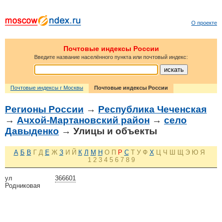
О проекте
Почтовые индексы России
Введите название населённого пункта или почтовый индекс:
Почтовые индексы г Москвы
Почтовые индексы России
Регионы России
→
Республика Чеченская
→
Ачхой-Мартановский район
→
село
Давыденко
→ Улицы и объекты
А
Б
В
Г
Д
Е
Ж
З
И
Й
К
Л
М
Н
О
П
Р
С
Т
У
Ф
Х
Ц
Ч
Ш
Щ
Э
Ю
Я
1
2
3
4
5
6
7
8
9
ул
366601
Родниковая