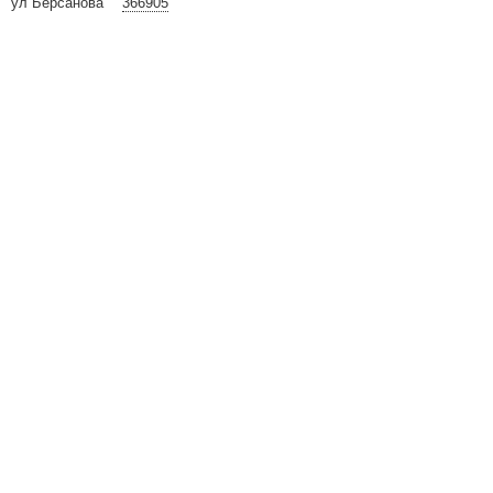
ул Берсанова
366905