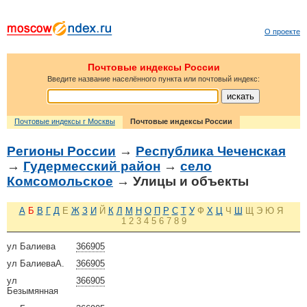
О проекте
Почтовые индексы России
Введите название населённого пункта или почтовый индекс:
Почтовые индексы г Москвы
Почтовые индексы России
Регионы России
→
Республика Чеченская
→
Гудермесский район
→
село
Комсомольское
→ Улицы и объекты
А
Б
В
Г
Д
Е
Ж
З
И
Й
К
Л
М
Н
О
П
Р
С
Т
У
Ф
Х
Ц
Ч
Ш
Щ
Э
Ю
Я
1
2
3
4
5
6
7
8
9
ул Балиева
366905
ул БалиеваА.
366905
ул
366905
Безымянная