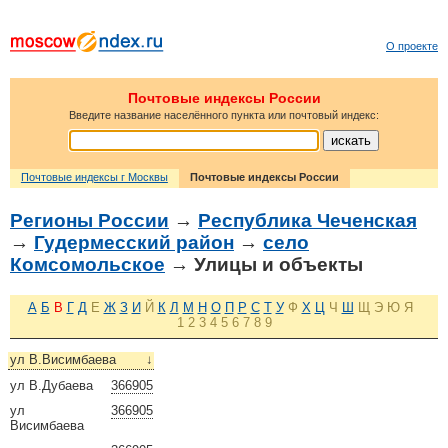
О проекте
Почтовые индексы России
Введите название населённого пункта или почтовый индекс:
Почтовые индексы г Москвы
Почтовые индексы России
Регионы России
→
Республика Чеченская
→
Гудермесский район
→
село
Комсомольское
→ Улицы и объекты
А
Б
В
Г
Д
Е
Ж
З
И
Й
К
Л
М
Н
О
П
Р
С
Т
У
Ф
Х
Ц
Ч
Ш
Щ
Э
Ю
Я
1
2
3
4
5
6
7
8
9
ул В.Висимбаева
↓
ул В.Дубаева
366905
ул
366905
Висимбаева