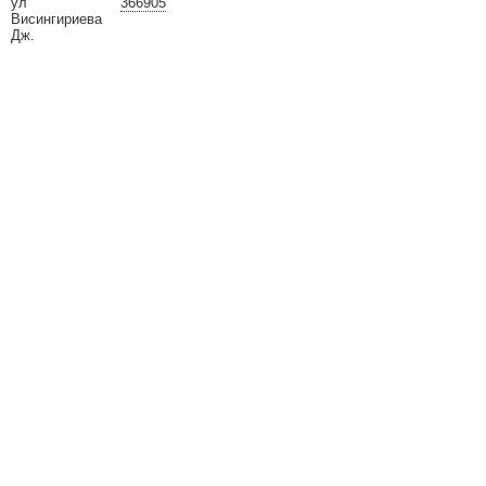
ул
366905
Висингириева
Дж.