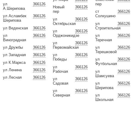
ул
366126
пер
Новый
366126
А.Шерипова
пер
ст
366126
ул Асламбек
366126
Солкушино
ул
366126
Шерипова
Октябрьская
ул
366126
ул Веденская
366126
Строительная
ул
366126
ул
366126
Орджоникидзе
ул
366126
Виноградная
Теречная
ул
366126
ул Дружбы
366126
Первомайская
ул
366126
Терешковой
ул Западная
366126
ул
366126
Победы
ул
366126
ул К.Маркса
366126
Футбольная
ул
366126
ул Ленина
366126
Рабочая
ул
366126
Шамсуева
ул Лесная
366126
ул
366126
Садовая
ул
366126
Шерипова
ул
366126
Северная
ул
366126
Школьная