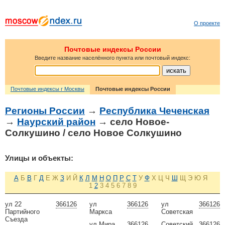
О проекте
Почтовые индексы России
Введите название населённого пункта или почтовый индекс:
Почтовые индексы г Москвы
Почтовые индексы России
Регионы России
→
Республика Чеченская
→
Наурский район
→ село Новое-
Солкушино / село Новое Солкушино
Улицы и объекты:
А
Б
В
Г
Д
Е
Ж
З
И
Й
К
Л
М
Н
О
П
Р
С
Т
У
Ф
Х
Ц
Ч
Ш
Щ
Э
Ю
Я
1
2
3
4
5
6
7
8
9
ул 22
366126
ул
366126
ул
366126
Партийного
Маркса
Советская
Съезда
ул Мира
366126
Советский
366126