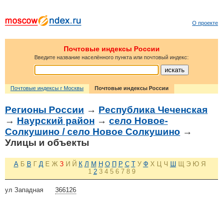
О проекте
Почтовые индексы России
Введите название населённого пункта или почтовый индекс:
Почтовые индексы г Москвы
Почтовые индексы России
Регионы России
→
Республика Чеченская
→
Наурский район
→
село Новое-
Солкушино / село Новое Солкушино
→
Улицы и объекты
А
Б
В
Г
Д
Е
Ж
З
И
Й
К
Л
М
Н
О
П
Р
С
Т
У
Ф
Х
Ц
Ч
Ш
Щ
Э
Ю
Я
1
2
3
4
5
6
7
8
9
ул Западная
366126