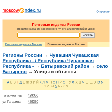
О проекте
Почтовые индексы России
Введите название населённого пункта или почтовый индекс:
Почтовые индексы г Москвы
Почтовые индексы России
Регионы России
→
Чувашия Чувашская
Республика - / Республика Чувашская
Республика -
→
Батыревский район
→
село
Батырево
→ Улицы и объекты
А
Б
В
Г
Д
Е
Ж
З
И
Й
К
Л
М
Н
О
П
Р
С
Т
У
Ф
Х
Ц
Ч
Ш
Щ
Э
Ю
Я
1
2
3
4
5
6
7
8
9
Гагарина пер
429350
ул Гагарина
429350