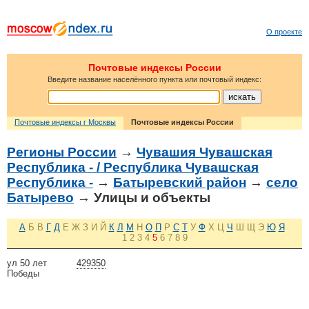
О проекте
Почтовые индексы России
Введите название населённого пункта или почтовый индекс:
Почтовые индексы г Москвы
Почтовые индексы России
Регионы России
→
Чувашия Чувашская
Республика - / Республика Чувашская
Республика -
→
Батыревский район
→
село
Батырево
→ Улицы и объекты
А
Б
В
Г
Д
Е
Ж
З
И
Й
К
Л
М
Н
О
П
Р
С
Т
У
Ф
Х
Ц
Ч
Ш
Щ
Э
Ю
Я
1
2
3
4
5
6
7
8
9
ул 50 лет
429350
Победы