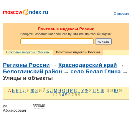
О проекте
Почтовые индексы России
Введите название населённого пункта или почтовый индекс:
Почтовые индексы г Москвы
Почтовые индексы России
Регионы России
→
Краснодарский край
→
Белоглинский район
→
село Белая Глина
→
Улицы и объекты
А
Б
В
Г
Д
Е
Ж
З
И
Й
К
Л
М
Н
О
П
Р
С
Т
У
Ф
Х
Ц
Ч
Ш
Щ
Э
Ю
Я
1
2
3
4
5
6
7
8
9
ул
353040
Абрикосовая