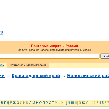
Почтовые индексы России
Введите название населённого пункта или почтовый индекс:
сквы
Почтовые индексы России
ии
→
Краснодарский край
→
Белоглинский ра
В
Г
Д
Е
Ж
З
И
Й
К
Л
М
Н
О
П
Р
С
Т
У
Ф
Х
Ц
Ч
Ш
Щ
Э
Ю
Я
1
2
3
4
5
6
7