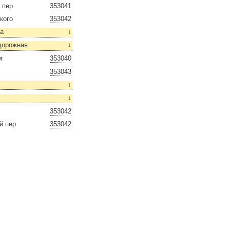
 пер
353041
кого
353042
ва
↓
дорожная
↓
я
353040
353043
↓
↓
353042
й пер
353042