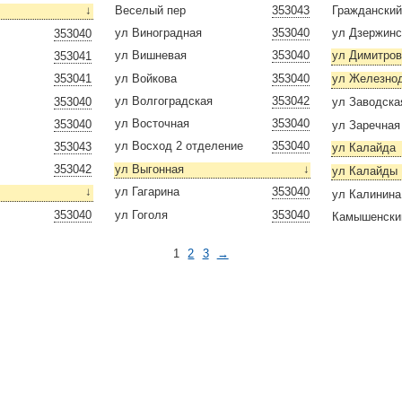
↓
Веселый пер
353043
Гражданский
ул Виноградная
353040
ул Дзержинс
353040
ул Вишневая
353040
ул Димитро
353041
ул Войкова
353040
353041
ул Железно
ул Волгоградская
353042
353040
ул Заводска
ул Восточная
353040
353040
ул Заречная
ул Восход 2 отделение
353040
353043
ул Калайда
ул Выгонная
↓
353042
ул Калайды
↓
ул Гагарина
353040
ул Калинина
ул Гоголя
353040
353040
Камышенски
1
2
3
→