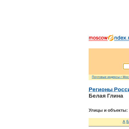
Почтовые индексы г Мо
Регионы Росс
Белая Глина
Улицы и объекты:
А
Б