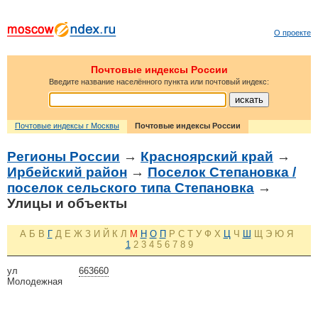
О проекте
Почтовые индексы России
Введите название населённого пункта или почтовый индекс:
Почтовые индексы г Москвы
Почтовые индексы России
Регионы России
→
Красноярский край
→
Ирбейский район
→
Поселок Степановка /
поселок сельского типа Степановка
→
Улицы и объекты
А
Б
В
Г
Д
Е
Ж
З
И
Й
К
Л
М
Н
О
П
Р
С
Т
У
Ф
Х
Ц
Ч
Ш
Щ
Э
Ю
Я
1
2
3
4
5
6
7
8
9
ул
663660
Молодежная