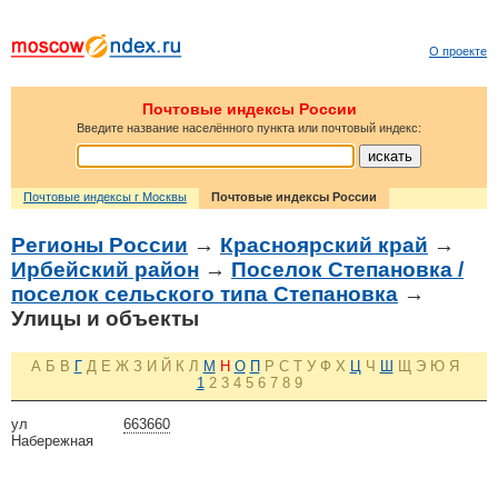
О проекте
Почтовые индексы России
Введите название населённого пункта или почтовый индекс:
Почтовые индексы г Москвы
Почтовые индексы России
Регионы России
→
Красноярский край
→
Ирбейский район
→
Поселок Степановка /
поселок сельского типа Степановка
→
Улицы и объекты
А
Б
В
Г
Д
Е
Ж
З
И
Й
К
Л
М
Н
О
П
Р
С
Т
У
Ф
Х
Ц
Ч
Ш
Щ
Э
Ю
Я
1
2
3
4
5
6
7
8
9
ул
663660
Набережная