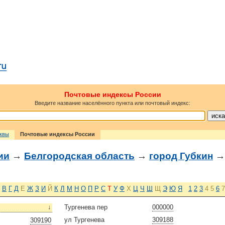
Почтовые индексы России
Введите название населённого пункта или почтовый индекс:
сквы
Почтовые индексы России
ии
→
Белгородская область
→
город Губкин
→
В
Г
Д
Е
Ж
З
И
Й
К
Л
М
Н
О
П
Р
С
Т
У
Ф
Х
Ц
Ч
Ш
Щ
Э
Ю
Я
1
2
3
4
5
6
7
↓
Тургенева пер
000000
ул Тургенева
309188
309190