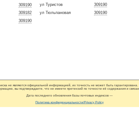
ул Туристов
309190
309190
ул Тюльпановая
309190
309182
309190
иска не являются официальной информацией, их точность не может быть гарантирована.
рмацию, вы подтверждаете, что не имеете претензий по точности её содержания и связан
Дата последнего обновления базы почтовых индексов —
Политика конфиденциальности/Privacy Policy