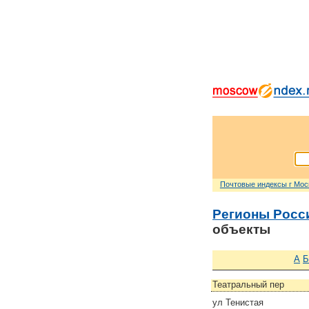
Почтовые индексы г Мо
Регионы Росс
объекты
А
Б
Театральный пер
ул Тенистая