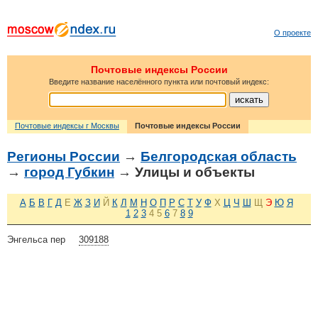
О проекте
Почтовые индексы России
Введите название населённого пункта или почтовый индекс:
Почтовые индексы г Москвы
Почтовые индексы России
Регионы России
→
Белгородская область
→
город Губкин
→ Улицы и объекты
А
Б
В
Г
Д
Е
Ж
З
И
Й
К
Л
М
Н
О
П
Р
С
Т
У
Ф
Х
Ц
Ч
Ш
Щ
Э
Ю
Я
1
2
3
4
5
6
7
8
9
Энгельса пер
309188