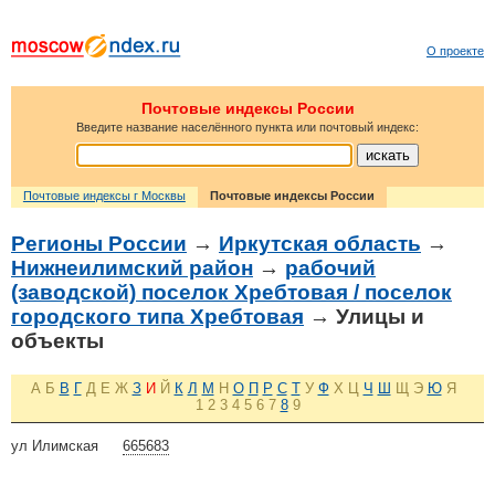
О проекте
Почтовые индексы России
Введите название населённого пункта или почтовый индекс:
Почтовые индексы г Москвы
Почтовые индексы России
Регионы России
→
Иркутская область
→
Нижнеилимский район
→
рабочий
(заводской) поселок Хребтовая / поселок
городского типа Хребтовая
→ Улицы и
объекты
А
Б
В
Г
Д
Е
Ж
З
И
Й
К
Л
М
Н
О
П
Р
С
Т
У
Ф
Х
Ц
Ч
Ш
Щ
Э
Ю
Я
1
2
3
4
5
6
7
8
9
ул Илимская
665683