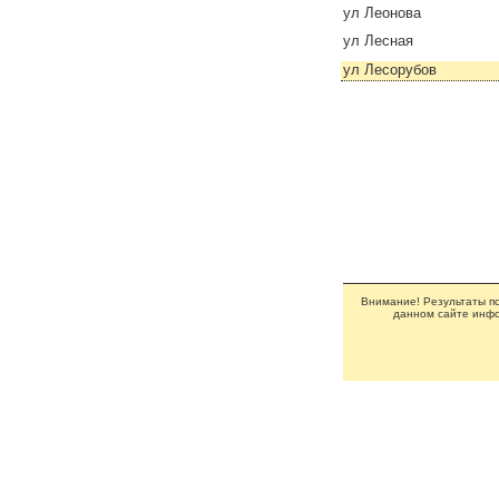
ул Леонова
ул Лесная
ул Лесорубов
Внимание! Результаты по
данном сайте инфо