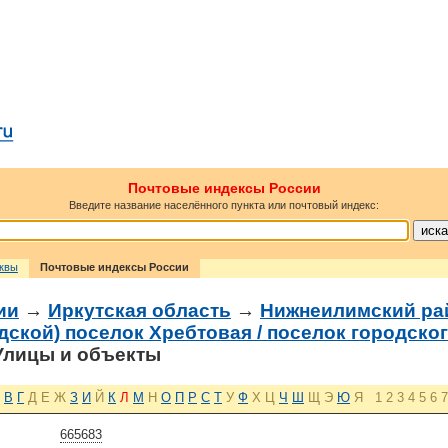
Почтовые индексы России
Введите название населённого пункта или почтовый индекс:
сквы
Почтовые индексы России
ии
→
Иркутская область
→
Нижнеилимский ра
дской) поселок Хребтовая / поселок городског
лицы и объекты
В
Г
Д
Е
Ж
З
И
Й
К
Л
М
Н
О
П
Р
С
Т
У
Ф
Х
Ц
Ч
Ш
Щ
Э
Ю
Я
1
2
3
4
5
6
7
665683