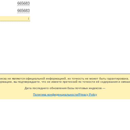
665683
665683
↓
иска не являются официальной информацией, их точность не может быть гарантирована.
рмацию, вы подтверждаете, что не имеете претензий по точности её содержания и связан
Дата последнего обновления базы почтовых индексов —
Политика конфиденциальности/Privacy Policy