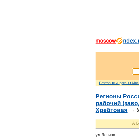
Почтовые индексы г Мо
Регионы Росс
рабочий (заво
Хребтовая
→ У
А
Б
ул Ленина