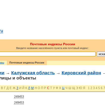
Почтовые индексы России
Введите название населённого пункта или почтовый индекс:
сквы
Почтовые индексы России
ии
→
Калужская область
→
Кировский район
лицы и объекты
В
Г
Д
Е
Ж
З
И
Й
К
Л
М
Н
О
П
Р
С
Т
У
Ф
Х
Ц
Ч
Ш
Щ
Э
Ю
Я
1
2
3
4
5
6
7
249453
249453