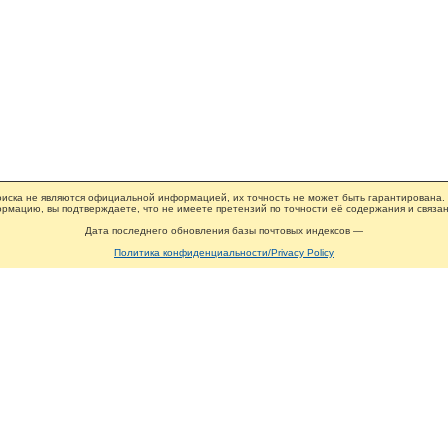
иска не являются официальной информацией, их точность не может быть гарантирована.
рмацию, вы подтверждаете, что не имеете претензий по точности её содержания и связан
Дата последнего обновления базы почтовых индексов —
Политика конфиденциальности/Privacy Policy