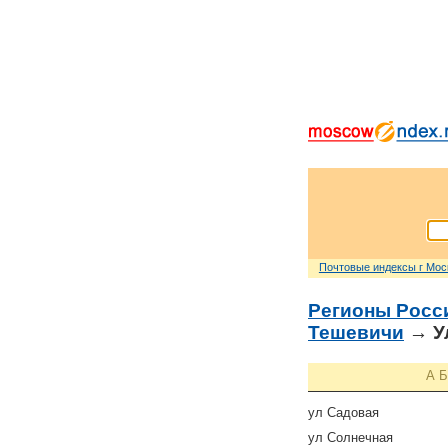
Почтовые индексы г Мо
Регионы Росс
Тешевичи
→ У
А
Б
ул Садовая
ул Солнечная